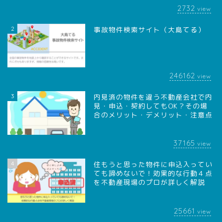
2732
view
2
事故物件検索サイト（大島てる）
246162
view
3
内見済の物件を違う不動産会社で内
見・申込・契約してもOK？その場
合のメリット・デメリット・注意点
37165
view
4
住もうと思った物件に申込入ってい
ても諦めないで！効果的な行動４点
を不動産現場のプロが詳しく解説
25661
view