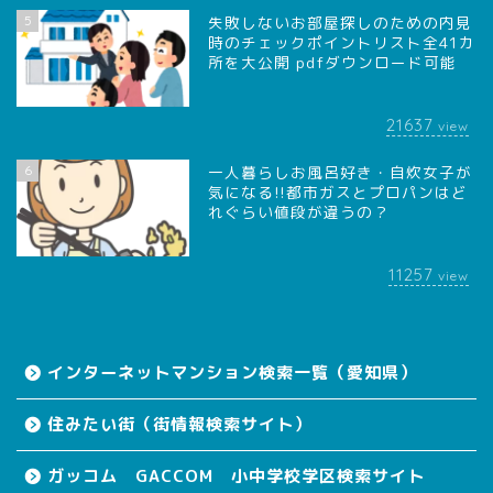
5
失敗しないお部屋探しのための内見
時のチェックポイントリスト全41カ
所を大公開 pdfダウンロード可能
21637
view
6
一人暮らしお風呂好き・自炊女子が
気になる!!都市ガスとプロパンはど
れぐらい値段が違うの？
11257
view
インターネットマンション検索一覧（愛知県）
住みたい街（街情報検索サイト）
ガッコム GACCOM 小中学校学区検索サイト