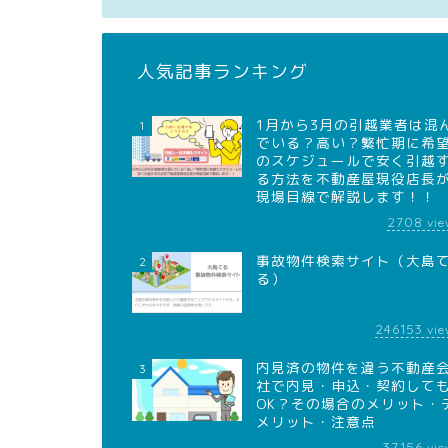
人気記事ランキング
1月から3月の引越業者は混
1
でいる？高い？繁忙期に希
のスケジュールで安く引越
る方法を不動産屋現役店長
現場目線で解説します！！
2708
vie
事故物件検索サイト（大島
2
る）
246153
vie
内見済の物件を違う不動産
3
社で内見・申込・契約して
OK？その場合のメリット・
メリット・注意点
37156
vie