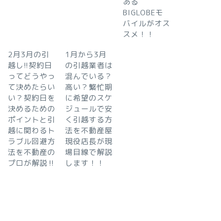
ある
BIGLOBEモ
バイルがオス
スメ！！
2月3月の引
1月から3月
越し!!契約日
の引越業者は
ってどうやっ
混んでいる？
て決めたらい
高い？繁忙期
い？契約日を
に希望のスケ
決めるための
ジュールで安
ポイントと引
く引越する方
越に関わるト
法を不動産屋
ラブル回避方
現役店長が現
法を不動産の
場目線で解説
プロが解説‼︎
します！！