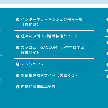
インターネットマンション検索一覧
（愛知県）
ん
望
住みたい街（街情報検索サイト）
す
が
ガッコム GACCOM 小中学校学区
検索サイト
w
て
マンションノート
事故物件検索サイト（大島てる）
w
西暦和暦年齢早見表
会
も
デ
w