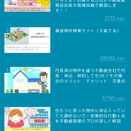
現役店長が現場目線で解説しま
す！！
2732
view
2
事故物件検索サイト（大島てる）
246162
view
3
内見済の物件を違う不動産会社で内
見・申込・契約してもOK？その場
合のメリット・デメリット・注意点
37165
view
4
住もうと思った物件に申込入ってい
ても諦めないで！効果的な行動４点
を不動産現場のプロが詳しく解説