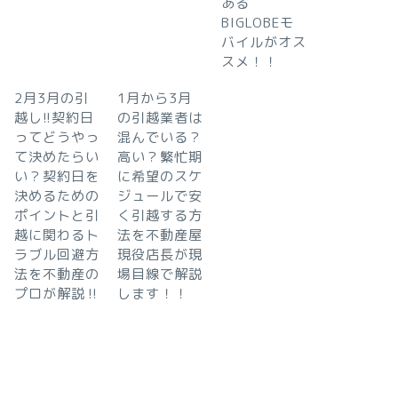
ある
BIGLOBEモ
バイルがオス
スメ！！
2月3月の引
1月から3月
越し!!契約日
の引越業者は
ってどうやっ
混んでいる？
て決めたらい
高い？繁忙期
い？契約日を
に希望のスケ
決めるための
ジュールで安
ポイントと引
く引越する方
越に関わるト
法を不動産屋
ラブル回避方
現役店長が現
法を不動産の
場目線で解説
プロが解説‼︎
します！！