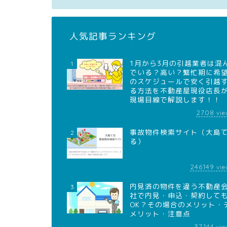
人気記事ランキング
1月から3月の引越業者は混
1
でいる？高い？繁忙期に希
のスケジュールで安く引越
る方法を不動産屋現役店長
現場目線で解説します！！
2708
vie
事故物件検索サイト（大島
2
る）
246149
vie
内見済の物件を違う不動産
3
社で内見・申込・契約して
OK？その場合のメリット・
メリット・注意点
37144
vie