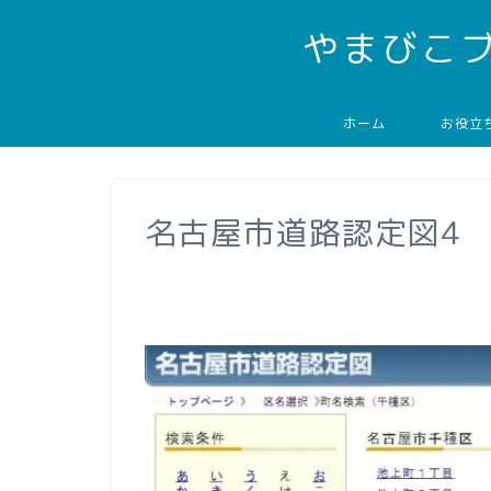
やまびこ
ホーム
お役立
名古屋市道路認定図4