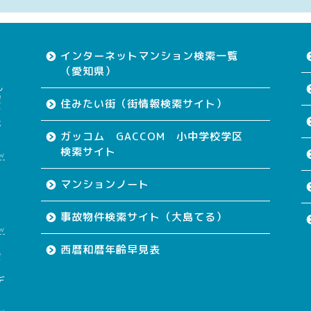
インターネットマンション検索一覧
（愛知県）
ん
望
住みたい街（街情報検索サイト）
す
が
ガッコム GACCOM 小中学校学区
検索サイト
w
て
マンションノート
事故物件検索サイト（大島てる）
w
西暦和暦年齢早見表
会
も
デ
w