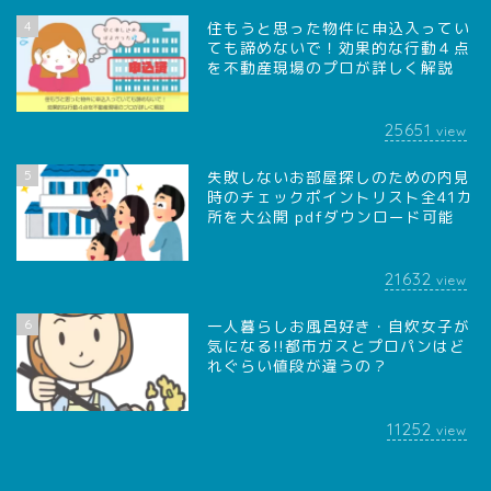
4
住もうと思った物件に申込入ってい
ても諦めないで！効果的な行動４点
を不動産現場のプロが詳しく解説
25651
view
5
失敗しないお部屋探しのための内見
時のチェックポイントリスト全41カ
所を大公開 pdfダウンロード可能
21632
view
6
一人暮らしお風呂好き・自炊女子が
気になる!!都市ガスとプロパンはど
れぐらい値段が違うの？
11252
view