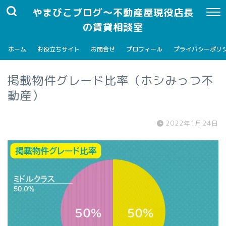
やまびこブログ～不動産屋現役店長
の賃貸相談室
ホーム
お役立ちサイト
お問合せ
プロフィール
プライバシーポリ
掲載物件グレード比率（ホシみっつ不
動産）
2022年1月24日