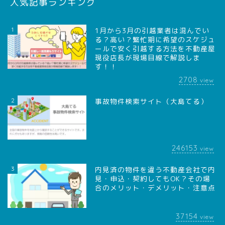
人気記事ランキング
1
1月から3月の引越業者は混んでい
る？高い？繁忙期に希望のスケジュ
ールで安く引越する方法を不動産屋
現役店長が現場目線で解説しま
す！！
2708
view
2
事故物件検索サイト（大島てる）
246153
view
3
内見済の物件を違う不動産会社で内
見・申込・契約してもOK？その場
合のメリット・デメリット・注意点
37154
view