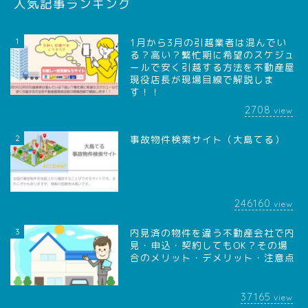
人気記事ランキング
1
1月から3月の引越業者は混んでい
る？高い？繁忙期に希望のスケジュ
ールで安く引越する方法を不動産屋
現役店長が現場目線で解説しま
す！！
2708
view
2
事故物件検索サイト（大島てる）
246160
view
3
内見済の物件を違う不動産会社で内
見・申込・契約してもOK？その場
合のメリット・デメリット・注意点
37165
view