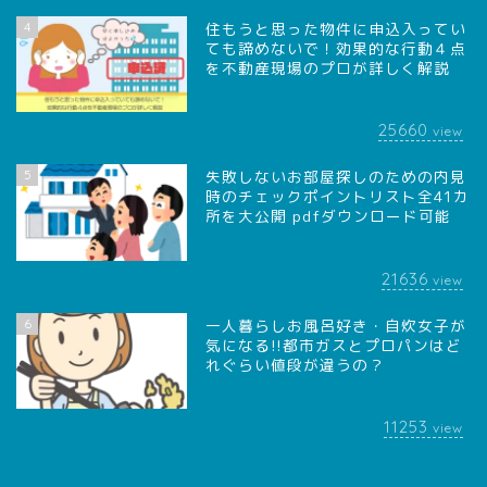
4
住もうと思った物件に申込入ってい
ても諦めないで！効果的な行動４点
を不動産現場のプロが詳しく解説
25660
view
5
失敗しないお部屋探しのための内見
時のチェックポイントリスト全41カ
所を大公開 pdfダウンロード可能
21636
view
6
一人暮らしお風呂好き・自炊女子が
気になる!!都市ガスとプロパンはど
れぐらい値段が違うの？
11253
view