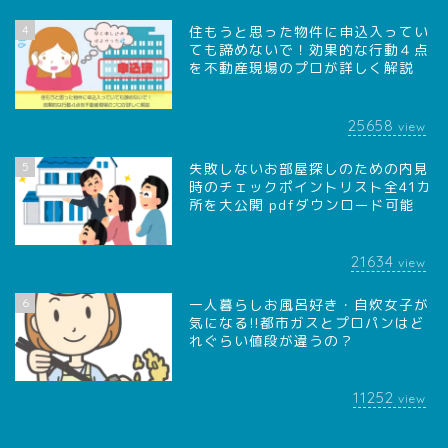
4
住もうと思った物件に申込入ってい
ても諦めないで！効果的な行動４点
を不動産現場のプロが詳しく解説
25658
view
5
失敗しないお部屋探しのための内見
時のチェックポイントリスト全41カ
所を大公開 pdfダウンロード可能
21634
view
6
一人暮らしお風呂好き・自炊女子が
気になる!!都市ガスとプロパンはど
れぐらい値段が違うの？
11252
view