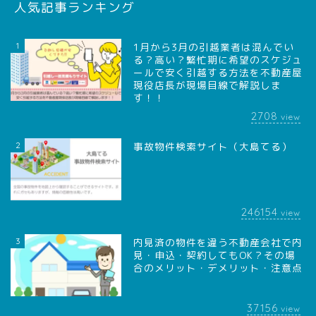
人気記事ランキング
1
1月から3月の引越業者は混んでい
る？高い？繁忙期に希望のスケジュ
ールで安く引越する方法を不動産屋
現役店長が現場目線で解説しま
す！！
2708
view
2
事故物件検索サイト（大島てる）
246154
view
3
内見済の物件を違う不動産会社で内
見・申込・契約してもOK？その場
合のメリット・デメリット・注意点
37156
view