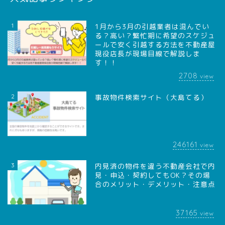
1
1月から3月の引越業者は混んでい
る？高い？繁忙期に希望のスケジュ
ールで安く引越する方法を不動産屋
現役店長が現場目線で解説しま
す！！
2708
view
2
事故物件検索サイト（大島てる）
246161
view
3
内見済の物件を違う不動産会社で内
見・申込・契約してもOK？その場
合のメリット・デメリット・注意点
37165
view