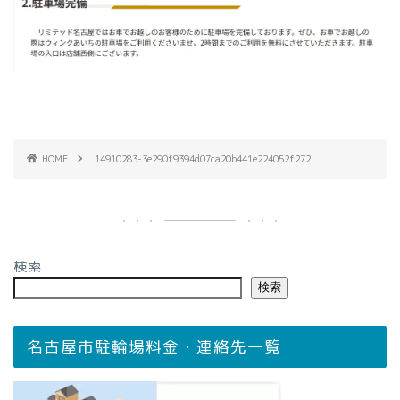
HOME
14910283-3e290f9394d07ca20b441e224052f272
検索
検索
名古屋市駐輪場料金・連絡先一覧