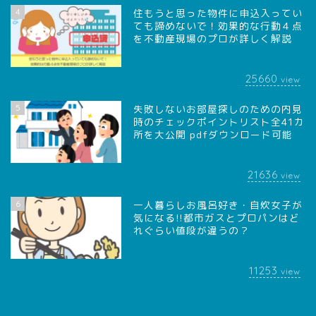
4
住もうと思った物件に申込入ってい
ても諦めないで！効果的な行動４点
を不動産現場のプロが詳しく解説
25660
view
5
失敗しないお部屋探しのための内見
時のチェックポイントリスト全41カ
所を大公開 pdfダウンロード可能
21636
view
6
一人暮らしお風呂好き・自炊女子が
気になる!!都市ガスとプロパンはど
れぐらい値段が違うの？
11253
view