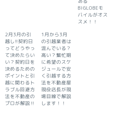
ある
BIGLOBEモ
バイルがオス
スメ！！
2月3月の引
1月から3月
越し!!契約日
の引越業者は
ってどうやっ
混んでいる？
て決めたらい
高い？繁忙期
い？契約日を
に希望のスケ
決めるための
ジュールで安
ポイントと引
く引越する方
越に関わるト
法を不動産屋
ラブル回避方
現役店長が現
法を不動産の
場目線で解説
プロが解説‼︎
します！！