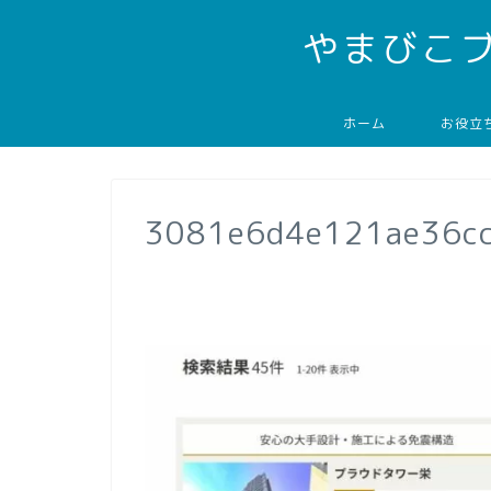
やまびこ
ホーム
お役立
3081e6d4e121ae36c