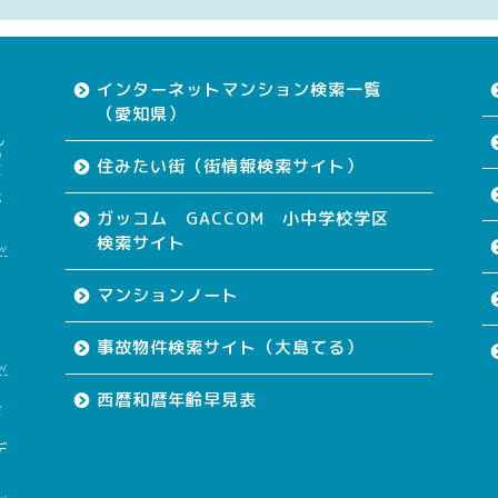
インターネットマンション検索一覧
（愛知県）
ん
望
住みたい街（街情報検索サイト）
す
が
ガッコム GACCOM 小中学校学区
検索サイト
w
て
マンションノート
事故物件検索サイト（大島てる）
w
西暦和暦年齢早見表
会
も
デ
w