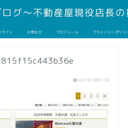
ブログ～不動産屋現役店長の
ちサイト
お問合せ
プロフィール
プライバシーポリシ
c815f15c443b36e
2021年10月11日