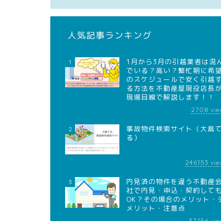
人気記事ランキング
1月から3月の引越業者は混
1
でいる？高い？繁忙期に希
のスケジュールで安く引越
る方法を不動産屋現役店長
現場目線で解説します！！
2708
vie
事故物件検索サイト（大島
2
る）
246153
vie
内見済の物件を違う不動産
3
社で内見・申込・契約して
OK？その場合のメリット・
メリット・注意点
37156
vie