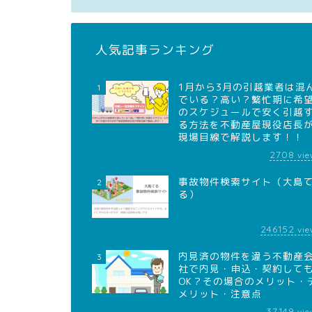
人気記事ランキング
1月から3月の引越業者は混
1
でいる？高い？繁忙期に希
のスケジュールで安く引越
る方法を不動産屋現役店長
現場目線で解説します！！
2708
vie
事故物件検索サイト（大島
2
る）
246152
vie
内見済の物件を違う不動産
3
社で内見・申込・契約して
OK？その場合のメリット・
メリット・注意点
37149
vie