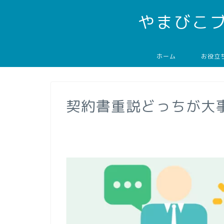
やまびこ
ホーム
お役立
契約書重説どっちが大