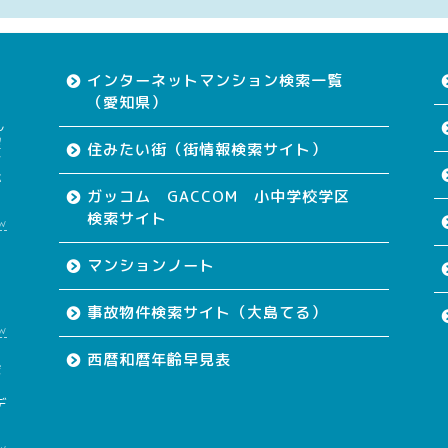
インターネットマンション検索一覧
（愛知県）
ん
望
住みたい街（街情報検索サイト）
す
が
ガッコム GACCOM 小中学校学区
検索サイト
w
て
マンションノート
事故物件検索サイト（大島てる）
w
西暦和暦年齢早見表
会
も
デ
w