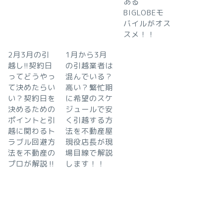
ある
BIGLOBEモ
バイルがオス
スメ！！
2月3月の引
1月から3月
越し!!契約日
の引越業者は
ってどうやっ
混んでいる？
て決めたらい
高い？繁忙期
い？契約日を
に希望のスケ
決めるための
ジュールで安
ポイントと引
く引越する方
越に関わるト
法を不動産屋
ラブル回避方
現役店長が現
法を不動産の
場目線で解説
プロが解説‼︎
します！！