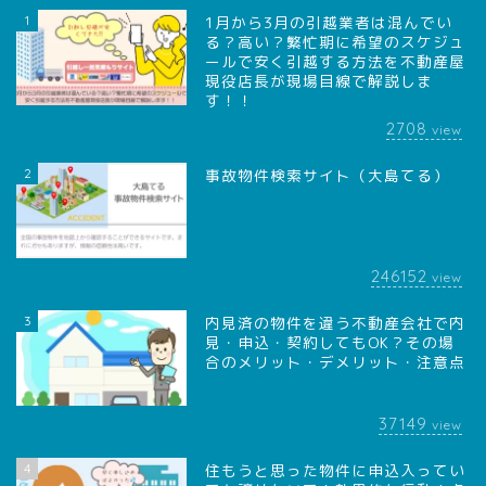
1
1月から3月の引越業者は混んでい
る？高い？繁忙期に希望のスケジュ
ールで安く引越する方法を不動産屋
現役店長が現場目線で解説しま
す！！
2708
view
2
事故物件検索サイト（大島てる）
246152
view
3
内見済の物件を違う不動産会社で内
見・申込・契約してもOK？その場
合のメリット・デメリット・注意点
37149
view
4
住もうと思った物件に申込入ってい