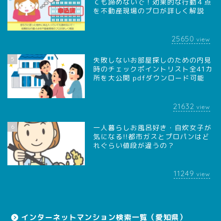
ても諦めないで！効果的な行動４点
を不動産現場のプロが詳しく解説
25650
view
5
失敗しないお部屋探しのための内見
時のチェックポイントリスト全41カ
所を大公開 pdfダウンロード可能
21632
view
6
一人暮らしお風呂好き・自炊女子が
気になる!!都市ガスとプロパンはど
れぐらい値段が違うの？
11249
view
インターネットマンション検索一覧（愛知県）