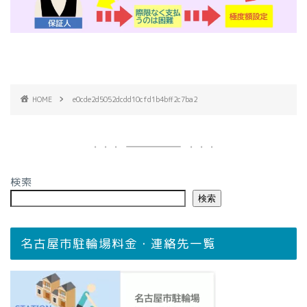
HOME
e0cde2d5052dcdd10cfd1b4bff2c7ba2
検索
検索
名古屋市駐輪場料金・連絡先一覧