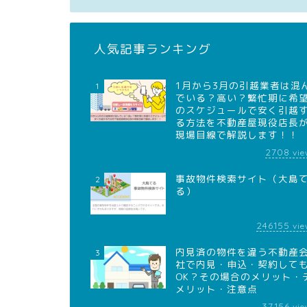
人気記事ランキング
1月から3月の引越業者は混
1
でいる？高い？繁忙期に希
のスケジュールで安く引越
る方法を不動産屋現役店長
現場目線で解説します！！
2708
vie
事故物件検索サイト（大島
2
る）
246155
vie
内見済の物件を違う不動産
3
社で内見・申込・契約して
OK？その場合のメリット・
メリット・注意点
37156
vie