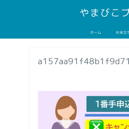
やまびこ
ホーム
お役立
a157aa91f48b1f9d7