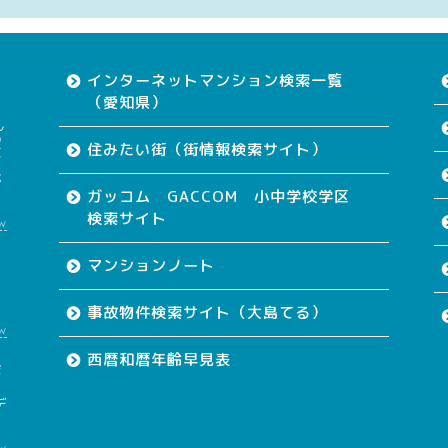
インターネットマンション検索一覧
（愛知県）
ん
望
住みたい街（街情報検索サイト）
す
が
ガッコム GACCOM 小中学校学区
検索サイト
w
て
マンションノート
事故物件検索サイト（大島てる）
w
西暦和暦年齢早見表
会
も
デ
w