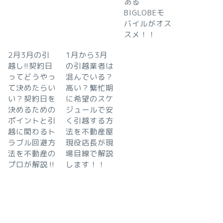
ある
BIGLOBEモ
バイルがオス
スメ！！
2月3月の引
1月から3月
越し!!契約日
の引越業者は
ってどうやっ
混んでいる？
て決めたらい
高い？繁忙期
い？契約日を
に希望のスケ
決めるための
ジュールで安
ポイントと引
く引越する方
越に関わるト
法を不動産屋
ラブル回避方
現役店長が現
法を不動産の
場目線で解説
プロが解説‼︎
します！！