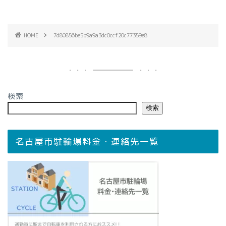
HOME
7d80856be5b9a9a3dc0ccf20c77359e8
検索
検索
名古屋市駐輪場料金・連絡先一覧