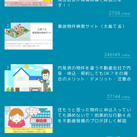
す！！
2708
view
2
事故物件検索サイト（大島てる）
246149
view
3
内見済の物件を違う不動産会社で内
見・申込・契約してもOK？その場
合のメリット・デメリット・注意点
37144
view
4
住もうと思った物件に申込入ってい
ても諦めないで！効果的な行動４点
を不動産現場のプロが詳しく解説