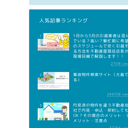
人気記事ランキング
1月から3月の引越業者は混
1
でいる？高い？繁忙期に希
のスケジュールで安く引越
る方法を不動産屋現役店長
現場目線で解説します！！
2708
vie
事故物件検索サイト（大島
2
る）
246158
vie
内見済の物件を違う不動産
3
社で内見・申込・契約して
OK？その場合のメリット・
メリット・注意点
37156
vie