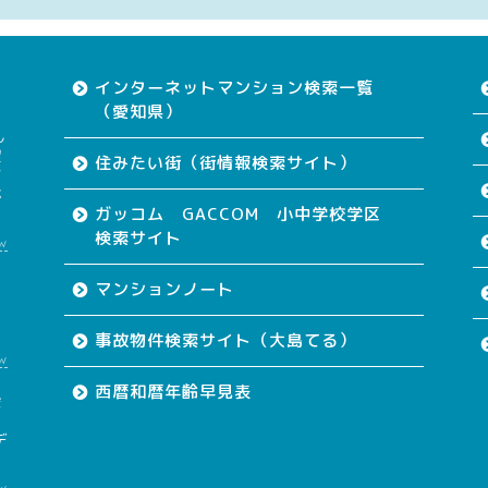
インターネットマンション検索一覧
（愛知県）
ん
望
住みたい街（街情報検索サイト）
す
が
ガッコム GACCOM 小中学校学区
検索サイト
w
て
マンションノート
事故物件検索サイト（大島てる）
w
西暦和暦年齢早見表
会
も
デ
w