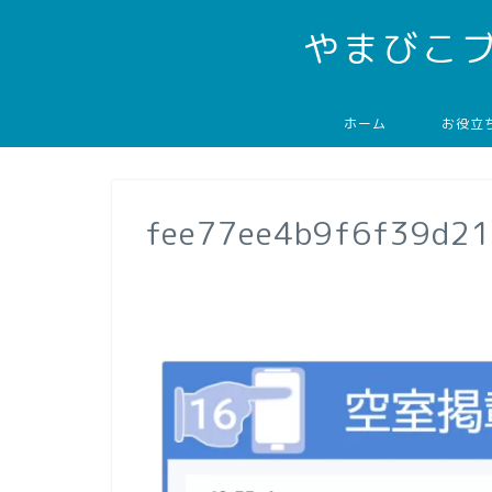
やまびこ
ホーム
お役立
fee77ee4b9f6f39d2