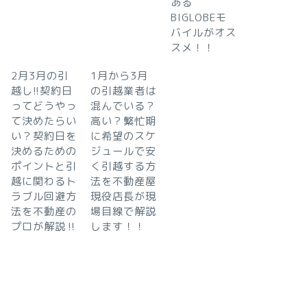
ある
BIGLOBEモ
バイルがオス
スメ！！
2月3月の引
1月から3月
越し!!契約日
の引越業者は
ってどうやっ
混んでいる？
て決めたらい
高い？繁忙期
い？契約日を
に希望のスケ
決めるための
ジュールで安
ポイントと引
く引越する方
越に関わるト
法を不動産屋
ラブル回避方
現役店長が現
法を不動産の
場目線で解説
プロが解説‼︎
します！！