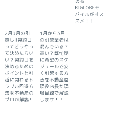
ある
BIGLOBEモ
バイルがオス
スメ！！
2月3月の引
1月から3月
越し!!契約日
の引越業者は
ってどうやっ
混んでいる？
て決めたらい
高い？繁忙期
い？契約日を
に希望のスケ
決めるための
ジュールで安
ポイントと引
く引越する方
越に関わるト
法を不動産屋
ラブル回避方
現役店長が現
法を不動産の
場目線で解説
プロが解説‼︎
します！！