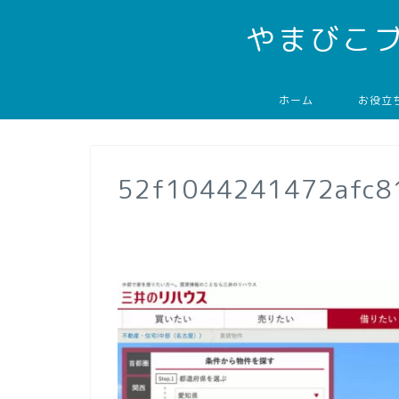
やまびこ
ホーム
お役立
52f1044241472afc8