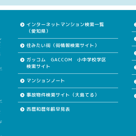
インターネットマンション検索一覧
（愛知県）
ん
望
住みたい街（街情報検索サイト）
す
が
ガッコム GACCOM 小中学校学区
検索サイト
w
て
マンションノート
事故物件検索サイト（大島てる）
w
西暦和暦年齢早見表
会
も
デ
w