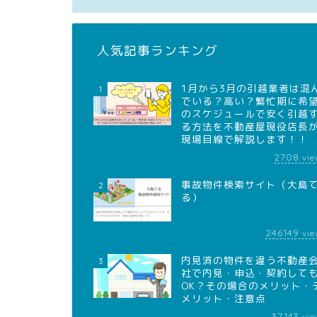
人気記事ランキング
1月から3月の引越業者は混
1
でいる？高い？繁忙期に希
のスケジュールで安く引越
る方法を不動産屋現役店長
現場目線で解説します！！
2708
vie
事故物件検索サイト（大島
2
る）
246149
vie
内見済の物件を違う不動産
3
社で内見・申込・契約して
OK？その場合のメリット・
メリット・注意点
37143
vie