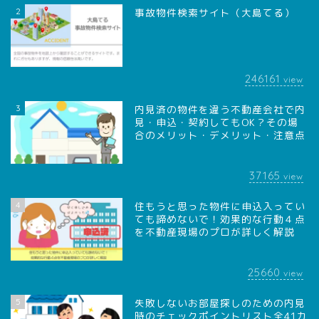
2
事故物件検索サイト（大島てる）
246161
view
3
内見済の物件を違う不動産会社で内
見・申込・契約してもOK？その場
合のメリット・デメリット・注意点
37165
view
4
住もうと思った物件に申込入ってい
ても諦めないで！効果的な行動４点
を不動産現場のプロが詳しく解説
25660
view
5
失敗しないお部屋探しのための内見
時のチェックポイントリスト全41カ