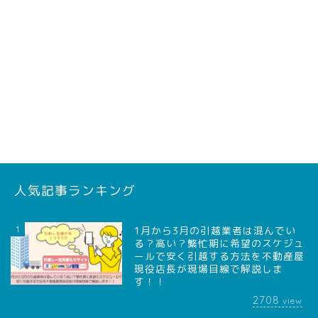
人気記事ランキング
1
1月から3月の引越業者は混んでい
る？高い？繁忙期に希望のスケジュ
ールで安く引越する方法を不動産屋
現役店長が現場目線で解説しま
す！！
2708
view