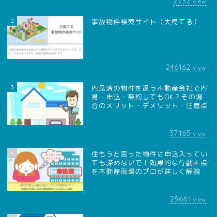
2732
view
2
事故物件検索サイト（大島てる）
246162
view
3
内見済の物件を違う不動産会社で内
見・申込・契約してもOK？その場
合のメリット・デメリット・注意点
37165
view
4
住もうと思った物件に申込入ってい
ても諦めないで！効果的な行動４点
を不動産現場のプロが詳しく解説
25661
view