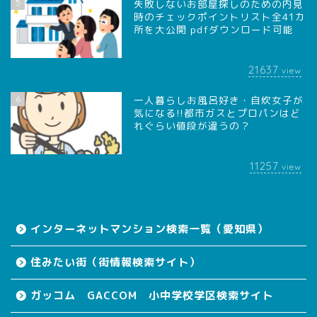
5
失敗しないお部屋探しのための内見
時のチェックポイントリスト全41カ
所を大公開 pdfダウンロード可能
21637
view
6
一人暮らしお風呂好き・自炊女子が
気になる!!都市ガスとプロパンはど
れぐらい値段が違うの？
11257
view
インターネットマンション検索一覧（愛知県）
住みたい街（街情報検索サイト）
ガッコム GACCOM 小中学校学区検索サイト