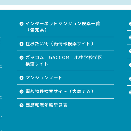
インターネットマンション検索一覧
（愛知県）
ん
望
住みたい街（街情報検索サイト）
す
が
ガッコム GACCOM 小中学校学区
検索サイト
w
て
マンションノート
事故物件検索サイト（大島てる）
w
西暦和暦年齢早見表
会
も
デ
w