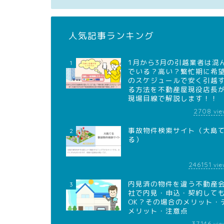
人気記事ランキング
1月から3月の引越業者は混
1
でいる？高い？繁忙期に希
のスケジュールで安く引越
る方法を不動産屋現役店長
現場目線で解説します！！
2708
vie
事故物件検索サイト（大島
2
る）
246151
vie
内見済の物件を違う不動産
3
社で内見・申込・契約して
OK？その場合のメリット・
メリット・注意点
37146
vie