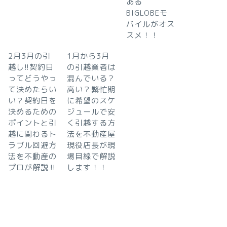
ある
BIGLOBEモ
バイルがオス
スメ！！
2月3月の引
1月から3月
越し!!契約日
の引越業者は
ってどうやっ
混んでいる？
て決めたらい
高い？繁忙期
い？契約日を
に希望のスケ
決めるための
ジュールで安
ポイントと引
く引越する方
越に関わるト
法を不動産屋
ラブル回避方
現役店長が現
法を不動産の
場目線で解説
プロが解説‼︎
します！！