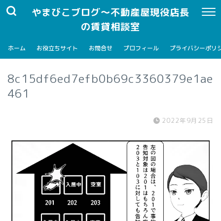
やまびこブログ～不動産屋現役店長
の賃貸相談室
ホーム
お役立ちサイト
お問合せ
プロフィール
プライバシーポリ
8c15df6ed7efb0b69c3360379e1ae
461
2022年9月25日