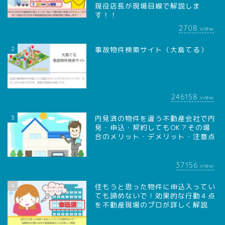
現役店長が現場目線で解説しま
す！！
2708
view
2
事故物件検索サイト（大島てる）
246158
view
3
内見済の物件を違う不動産会社で内
見・申込・契約してもOK？その場
合のメリット・デメリット・注意点
37156
view
4
住もうと思った物件に申込入ってい
ても諦めないで！効果的な行動４点
を不動産現場のプロが詳しく解説