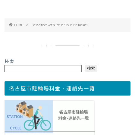
HOME
8c15df6ed7efb0b69c3360379e1ae461
検索
検索
名古屋市駐輪場料金・連絡先一覧