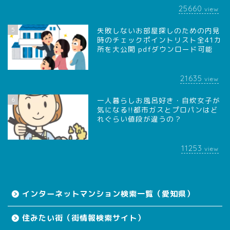
25660
view
5
失敗しないお部屋探しのための内見
時のチェックポイントリスト全41カ
所を大公開 pdfダウンロード可能
21635
view
6
一人暮らしお風呂好き・自炊女子が
気になる!!都市ガスとプロパンはど
れぐらい値段が違うの？
11253
view
インターネットマンション検索一覧（愛知県）
住みたい街（街情報検索サイト）