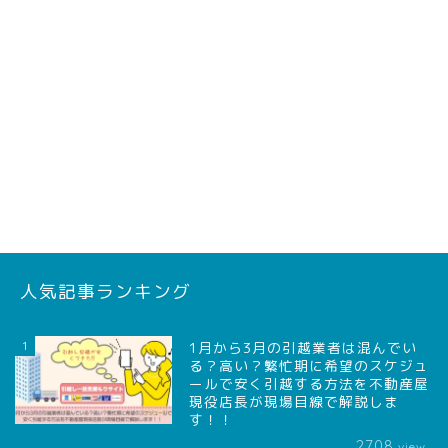
人気記事ランキング
1
1月から3月の引越業者は混んでい
る？高い？繁忙期に希望のスケジュ
ールで安く引越する方法を不動産屋
現役店長が現場目線で解説しま
す！！
2708
view