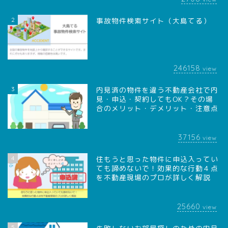
2
事故物件検索サイト（大島てる）
246158
view
3
内見済の物件を違う不動産会社で内
見・申込・契約してもOK？その場
合のメリット・デメリット・注意点
37156
view
4
住もうと思った物件に申込入ってい
ても諦めないで！効果的な行動４点
を不動産現場のプロが詳しく解説
25660
view
5