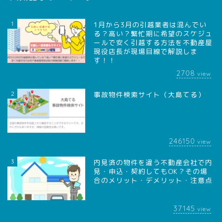
1
1月から3月の引越業者は混んでい
る？高い？繁忙期に希望のスケジュ
ールで安く引越する方法を不動産屋
現役店長が現場目線で解説しま
す！！
2708
view
2
事故物件検索サイト（大島てる）
246150
view
3
内見済の物件を違う不動産会社で内
見・申込・契約してもOK？その場
合のメリット・デメリット・注意点
37145
view