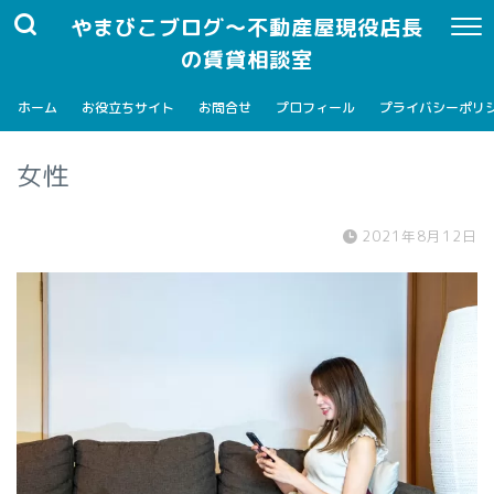
やまびこブログ～不動産屋現役店長
の賃貸相談室
ホーム
お役立ちサイト
お問合せ
プロフィール
プライバシーポリ
女性
2021年8月12日