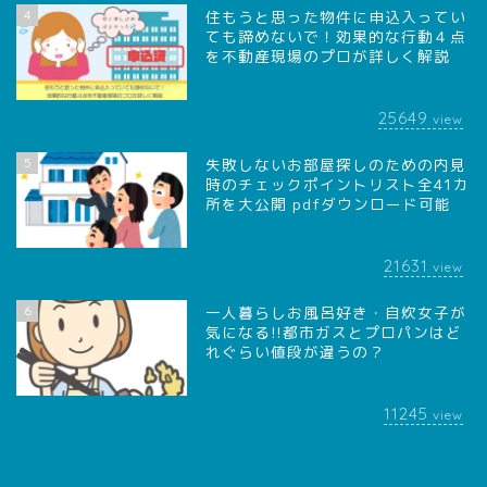
4
住もうと思った物件に申込入ってい
ても諦めないで！効果的な行動４点
を不動産現場のプロが詳しく解説
25649
view
5
失敗しないお部屋探しのための内見
時のチェックポイントリスト全41カ
所を大公開 pdfダウンロード可能
21631
view
6
一人暮らしお風呂好き・自炊女子が
気になる!!都市ガスとプロパンはど
れぐらい値段が違うの？
11245
view