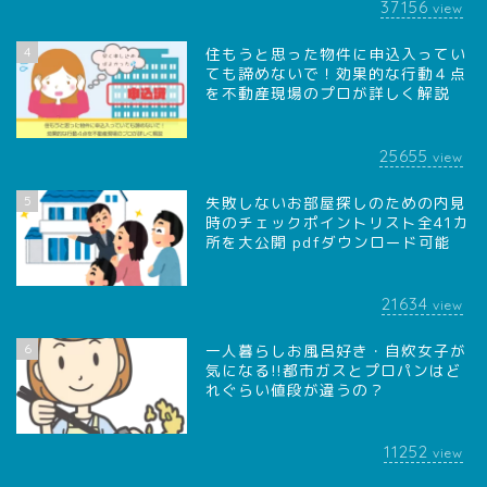
37156
view
4
住もうと思った物件に申込入ってい
ても諦めないで！効果的な行動４点
を不動産現場のプロが詳しく解説
25655
view
5
失敗しないお部屋探しのための内見
時のチェックポイントリスト全41カ
所を大公開 pdfダウンロード可能
21634
view
6
一人暮らしお風呂好き・自炊女子が
気になる!!都市ガスとプロパンはど
れぐらい値段が違うの？
11252
view