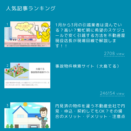
人気記事ランキング
1
1月から3月の引越業者は混んでい
る？高い？繁忙期に希望のスケジュ
ールで安く引越する方法を不動産屋
現役店長が現場目線で解説しま
す！！
2708
view
2
事故物件検索サイト（大島てる）
246154
view
3
内見済の物件を違う不動産会社で内
見・申込・契約してもOK？その場
合のメリット・デメリット・注意点