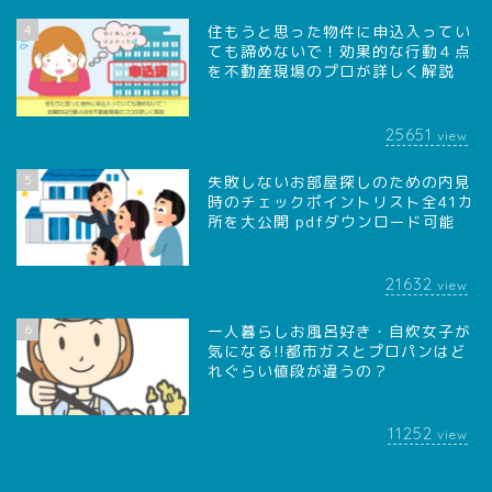
4
住もうと思った物件に申込入ってい
ても諦めないで！効果的な行動４点
を不動産現場のプロが詳しく解説
25651
view
5
失敗しないお部屋探しのための内見
時のチェックポイントリスト全41カ
所を大公開 pdfダウンロード可能
21632
view
6
一人暮らしお風呂好き・自炊女子が
気になる!!都市ガスとプロパンはど
れぐらい値段が違うの？
11252
view