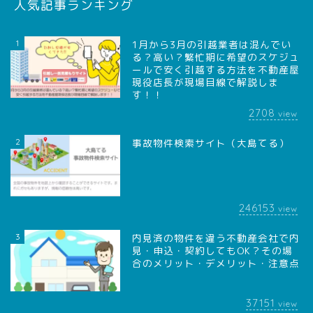
人気記事ランキング
1
1月から3月の引越業者は混んでい
る？高い？繁忙期に希望のスケジュ
ールで安く引越する方法を不動産屋
現役店長が現場目線で解説しま
す！！
2708
view
2
事故物件検索サイト（大島てる）
246153
view
3
内見済の物件を違う不動産会社で内
見・申込・契約してもOK？その場
合のメリット・デメリット・注意点
37151
view