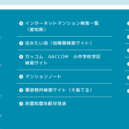
インターネットマンション検索一覧
（愛知県）
ん
望
住みたい街（街情報検索サイト）
す
が
ガッコム GACCOM 小中学校学区
検索サイト
w
て
マンションノート
事故物件検索サイト（大島てる）
w
西暦和暦年齢早見表
会
も
デ
w