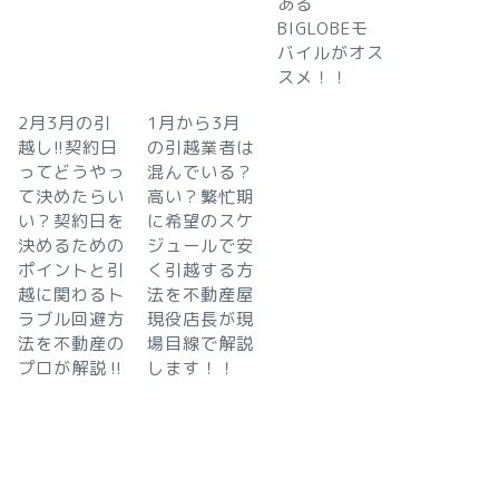
ある
BIGLOBEモ
バイルがオス
スメ！！
2月3月の引
1月から3月
越し!!契約日
の引越業者は
ってどうやっ
混んでいる？
て決めたらい
高い？繁忙期
い？契約日を
に希望のスケ
決めるための
ジュールで安
ポイントと引
く引越する方
越に関わるト
法を不動産屋
ラブル回避方
現役店長が現
法を不動産の
場目線で解説
プロが解説‼︎
します！！