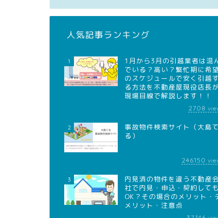
人気記事ランキング
1月から3月の引越業者は混
1
でいる？高い？繁忙期に希
のスケジュールで安く引越
る方法を不動産屋現役店長
現場目線で解説します！！
2708
vie
事故物件検索サイト（大島
2
る）
246150
vie
内見済の物件を違う不動産
3
社で内見・申込・契約して
OK？その場合のメリット・
メリット・注意点
37146
vie