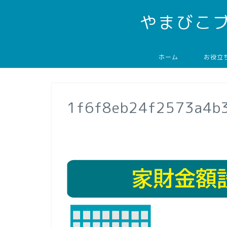
やまびこ
ホーム
お役立
1f6f8eb24f2573a4b3