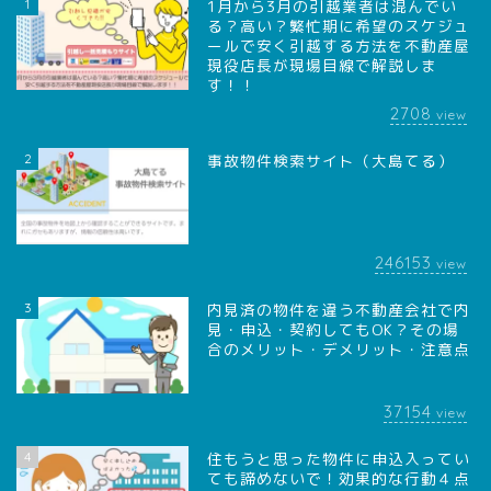
1
1月から3月の引越業者は混んでい
る？高い？繁忙期に希望のスケジュ
ールで安く引越する方法を不動産屋
現役店長が現場目線で解説しま
す！！
2708
view
2
事故物件検索サイト（大島てる）
246153
view
3
内見済の物件を違う不動産会社で内
見・申込・契約してもOK？その場
合のメリット・デメリット・注意点
37154
view
4
住もうと思った物件に申込入ってい
ても諦めないで！効果的な行動４点