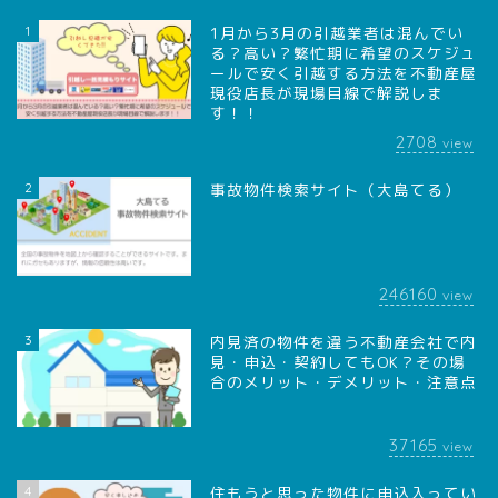
1
1月から3月の引越業者は混んでい
る？高い？繁忙期に希望のスケジュ
ールで安く引越する方法を不動産屋
現役店長が現場目線で解説しま
す！！
2708
view
2
事故物件検索サイト（大島てる）
246160
view
3
内見済の物件を違う不動産会社で内
見・申込・契約してもOK？その場
合のメリット・デメリット・注意点
37165
view
4
住もうと思った物件に申込入ってい