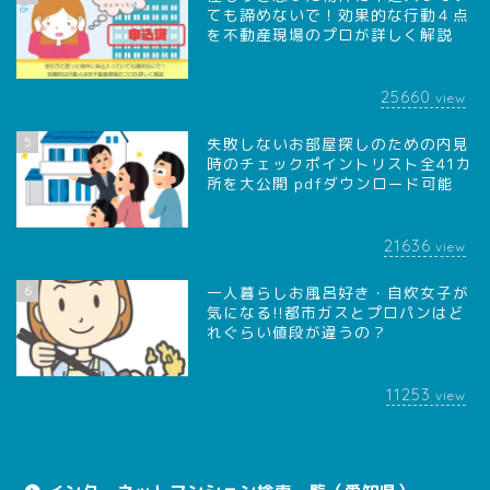
ても諦めないで！効果的な行動４点
を不動産現場のプロが詳しく解説
25660
view
5
失敗しないお部屋探しのための内見
時のチェックポイントリスト全41カ
所を大公開 pdfダウンロード可能
21636
view
6
一人暮らしお風呂好き・自炊女子が
気になる!!都市ガスとプロパンはど
れぐらい値段が違うの？
11253
view