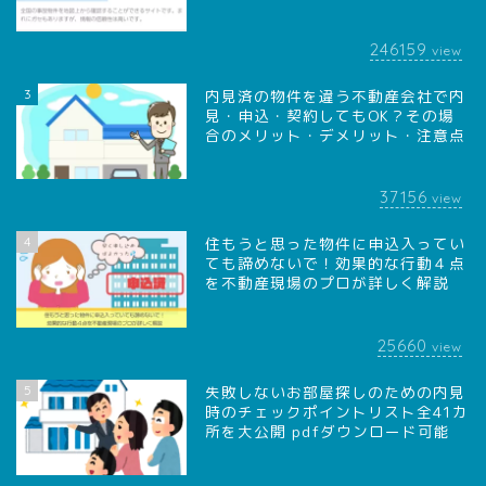
246159
view
3
内見済の物件を違う不動産会社で内
見・申込・契約してもOK？その場
合のメリット・デメリット・注意点
37156
view
4
住もうと思った物件に申込入ってい
ても諦めないで！効果的な行動４点
を不動産現場のプロが詳しく解説
25660
view
5
失敗しないお部屋探しのための内見
時のチェックポイントリスト全41カ
所を大公開 pdfダウンロード可能