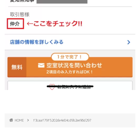
HOME
f3caaf79f5202de4e84cd9b2ee96d297