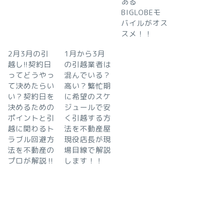
ある
BIGLOBEモ
バイルがオス
スメ！！
2月3月の引
1月から3月
越し!!契約日
の引越業者は
ってどうやっ
混んでいる？
て決めたらい
高い？繁忙期
い？契約日を
に希望のスケ
決めるための
ジュールで安
ポイントと引
く引越する方
越に関わるト
法を不動産屋
ラブル回避方
現役店長が現
法を不動産の
場目線で解説
プロが解説‼︎
します！！