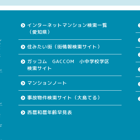
インターネットマンション検索一覧
（愛知県）
ん
望
住みたい街（街情報検索サイト）
す
が
ガッコム GACCOM 小中学校学区
検索サイト
w
て
マンションノート
事故物件検索サイト（大島てる）
w
西暦和暦年齢早見表
会
も
デ
w