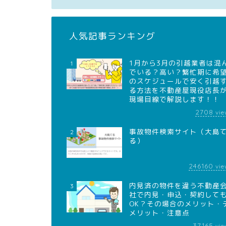
人気記事ランキング
1月から3月の引越業者は混
1
でいる？高い？繁忙期に希
のスケジュールで安く引越
る方法を不動産屋現役店長
現場目線で解説します！！
2708
vie
事故物件検索サイト（大島
2
る）
246160
vie
内見済の物件を違う不動産
3
社で内見・申込・契約して
OK？その場合のメリット・
メリット・注意点
37165
vie