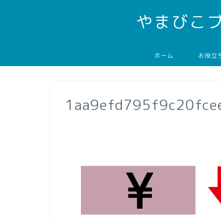
やまびこ
ホーム
お役立
1aa9efd795f9c20fc