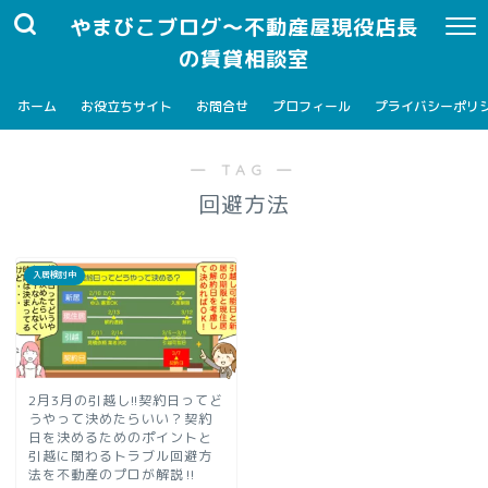
やまびこブログ～不動産屋現役店長
の賃貸相談室
ホーム
お役立ちサイト
お問合せ
プロフィール
プライバシーポリ
― TAG ―
回避方法
入居検討中
2月3月の引越し!!契約日ってど
うやって決めたらいい？契約
日を決めるためのポイントと
引越に関わるトラブル回避方
法を不動産のプロが解説‼︎