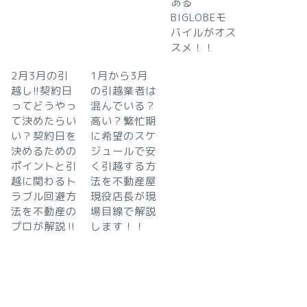
ある
BIGLOBEモ
バイルがオス
スメ！！
2月3月の引
1月から3月
越し!!契約日
の引越業者は
ってどうやっ
混んでいる？
て決めたらい
高い？繁忙期
い？契約日を
に希望のスケ
決めるための
ジュールで安
ポイントと引
く引越する方
越に関わるト
法を不動産屋
ラブル回避方
現役店長が現
法を不動産の
場目線で解説
プロが解説‼︎
します！！