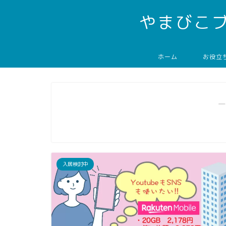
やまびこ
ホーム
お役立
―
入居検討中