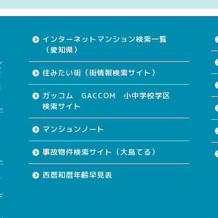
インターネットマンション検索一覧
（愛知県）
ん
望
住みたい街（街情報検索サイト）
す
が
ガッコム GACCOM 小中学校学区
検索サイト
w
て
マンションノート
事故物件検索サイト（大島てる）
w
西暦和暦年齢早見表
会
も
デ
w