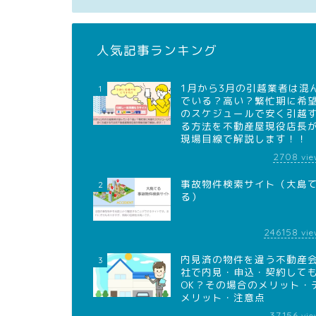
人気記事ランキング
1月から3月の引越業者は混
1
でいる？高い？繁忙期に希
のスケジュールで安く引越
る方法を不動産屋現役店長
現場目線で解説します！！
2708
vie
事故物件検索サイト（大島
2
る）
246158
vie
内見済の物件を違う不動産
3
社で内見・申込・契約して
OK？その場合のメリット・
メリット・注意点
37156
vie