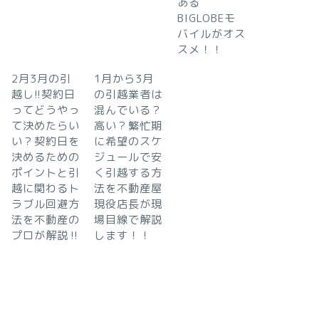
ある
BIGLOBEモ
バイルがオス
スメ！！
2月3月の引
1月から3月
越し!!契約日
の引越業者は
ってどうやっ
混んでいる？
て決めたらい
高い？繁忙期
い？契約日を
に希望のスケ
決めるための
ジュールで安
ポイントと引
く引越する方
越に関わるト
法を不動産屋
ラブル回避方
現役店長が現
法を不動産の
場目線で解説
プロが解説‼︎
します！！