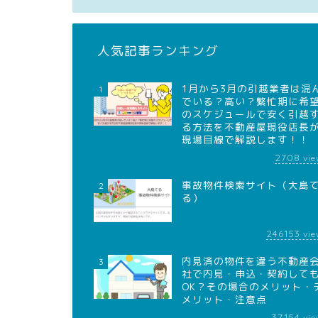
人気記事ランキング
1月から3月の引越業者は混
1
でいる？高い？繁忙期に希
のスケジュールで安く引越
る方法を不動産屋現役店長
現場目線で解説します！！
2708
vie
事故物件検索サイト（大島
2
る）
246153
vie
内見済の物件を違う不動産
3
社で内見・申込・契約して
OK？その場合のメリット・
メリット・注意点
37154
vie