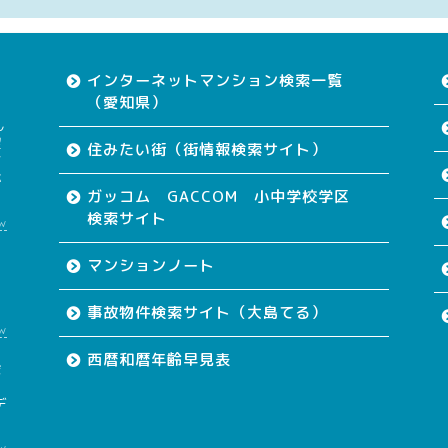
インターネットマンション検索一覧
（愛知県）
ん
望
住みたい街（街情報検索サイト）
す
が
ガッコム GACCOM 小中学校学区
検索サイト
w
て
マンションノート
事故物件検索サイト（大島てる）
w
西暦和暦年齢早見表
会
も
デ
w