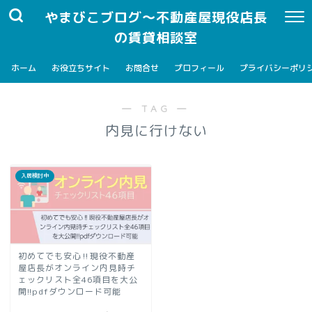
やまびこブログ～不動産屋現役店長
の賃貸相談室
ホーム
お役立ちサイト
お問合せ
プロフィール
プライバシーポリ
― TAG ―
内見に行けない
入居検討中
初めてでも安心‼現役不動産
屋店長がオンライン内見時チ
ェックリスト全46項目を大公
開!!pdfダウンロード可能