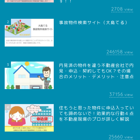
す！！
2708
view
2
事故物件検索サイト（大島てる）
246158
view
3
内見済の物件を違う不動産会社で内
見・申込・契約してもOK？その場
合のメリット・デメリット・注意点
37156
view
4
住もうと思った物件に申込入ってい
ても諦めないで！効果的な行動４点
を不動産現場のプロが詳しく解説
25660
view