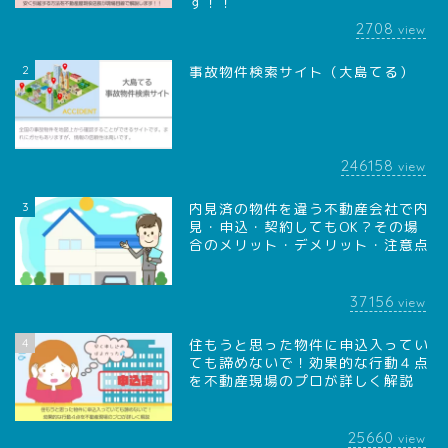
す！！
2708
view
2
事故物件検索サイト（大島てる）
246158
view
3
内見済の物件を違う不動産会社で内
見・申込・契約してもOK？その場
合のメリット・デメリット・注意点
37156
view
4
住もうと思った物件に申込入ってい
ても諦めないで！効果的な行動４点
を不動産現場のプロが詳しく解説
25660
view