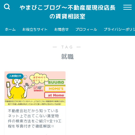
やまびこブログ～不動産屋現役店長
の賃貸相談室
ホーム
お役立ちサイト
お問合せ
プロフィール
プライバシーポリ
― TAG ―
就職
入居検討中
不動産会社だから知っている
ネット上で出てこない満室物
件の検索方法をご紹介!!︎全19工
程を写真付きで徹底解説‼︎