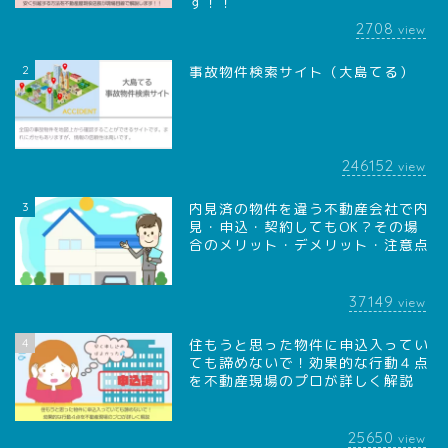
す！！
2708
view
2
事故物件検索サイト（大島てる）
246152
view
3
内見済の物件を違う不動産会社で内
見・申込・契約してもOK？その場
合のメリット・デメリット・注意点
37149
view
4
住もうと思った物件に申込入ってい
ても諦めないで！効果的な行動４点
を不動産現場のプロが詳しく解説
25650
view