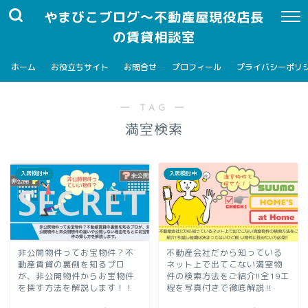
やまびこブログ～不動産屋現役店長
の賃貸相談室
ホーム
お役立ちサイト
お問合せ
プロフィール
プライバシーポリ
― TAG ―
満室検索
入居検討中
入居検討中
非公開物件ってお宝物件？不
不動産会社だから知っている
動産賃貸の裏側を知るプロ
ネット上で出てこない満室物
が、非公開物件からお宝物件
件の検索方法をご紹介!!︎全19工
を探す方法を解説します！！
程を写真付きで徹底解説‼︎